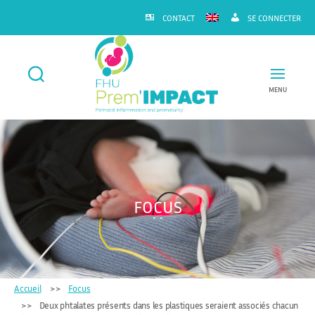
CONTACT
SE CONNECTER
MENU
FHU
Prem'IMPACT
FOCUS
Accueil
Focus
Deux phtalates présents dans les plastiques seraient associés chacun