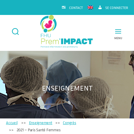
CONTACT
SE CONNECTER
MENU
FHU
Prem'IMPACT
ENSEIGNEMENT
Accueil
Enseignement
Congrès
2021 – Paris Santé Femmes