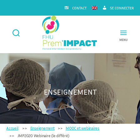
CONTACT
SE CONNECTER
MENU
FHU
Prem'IMPACT
ENSEIGNEMENT
Accueil
Enseignement
MOOC et webinaires
JMP2020 Webinaire (le différé)