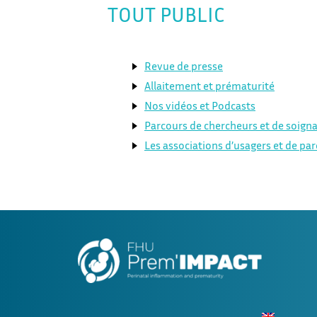
TOUT PUBLIC
Revue de presse
Allaitement et prématurité
Nos vidéos et Podcasts
Parcours de chercheurs et de soign
Les associations d’usagers et de pa