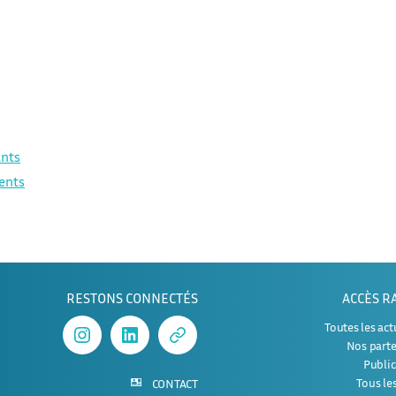
ants
rents
RESTONS CONNECTÉS
ACCÈS R
Toutes les act
Instagram
Linked
APHERESE-
Nos parte
In
2
Public
Tous le
CONTACT