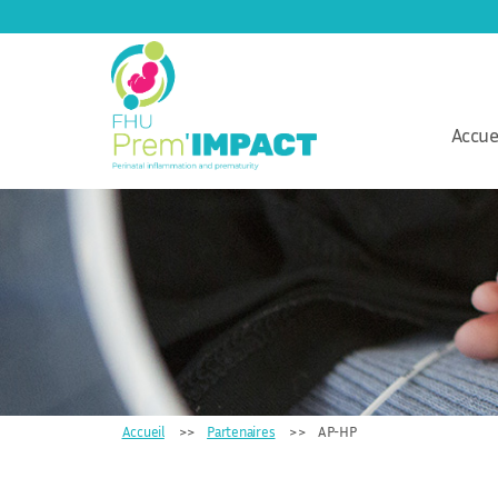
Accue
FHU
Prem'IMPACT
Accueil
Partenaires
AP-HP