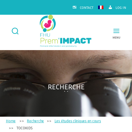
CONTACT
LOG IN
MENU
FHU
Prem'IMPACT
RECHERCHE
Home
Recherche
Les études cliniques en cours
TOCOKIDS